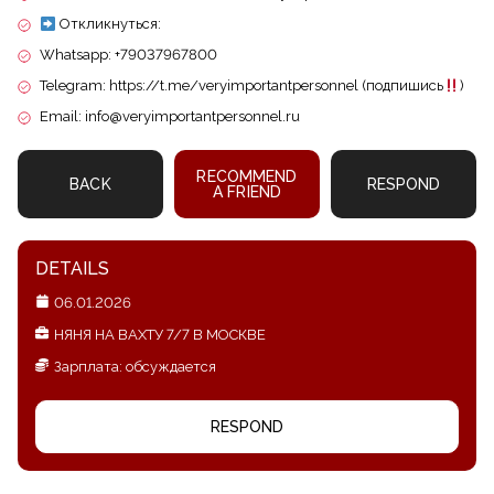
Откликнуться:
Whatsapp: +79037967800
Telegram: https://t.me/veryimportantpersonnel (подпишись
)
Email: info@veryimportantpersonnel.ru
RECOMMEND
BACK
RESPOND
A FRIEND
DETAILS
06.01.2026
НЯНЯ НА ВАХТУ 7/7 В МОСКВЕ
Зарплата: обсуждается
RESPOND